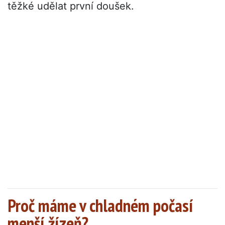
těžké udělat první doušek.
Proč máme v chladném počasí
menší žízeň?