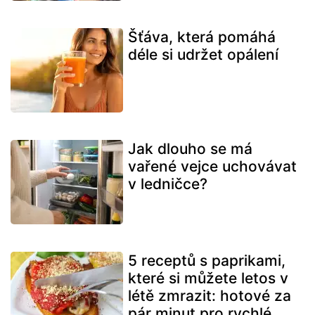
Šťáva, která pomáhá
déle si udržet opálení
Jak dlouho se má
vařené vejce uchovávat
v ledničce?
5 receptů s paprikami,
které si můžete letos v
létě zmrazit: hotové za
pár minut pro rychlé