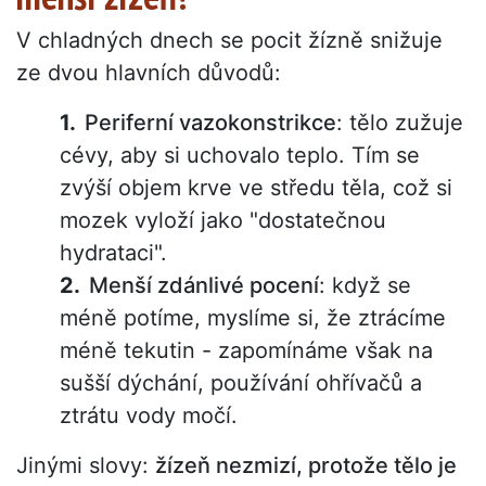
V chladných dnech se pocit žízně snižuje
ze dvou hlavních důvodů:
Periferní vazokonstrikce
: tělo zužuje
cévy, aby si uchovalo teplo. Tím se
zvýší objem krve ve středu těla, což si
mozek vyloží jako "dostatečnou
hydrataci".
Menší zdánlivé pocení
: když se
méně potíme, myslíme si, že ztrácíme
méně tekutin - zapomínáme však na
sušší dýchání, používání ohřívačů a
ztrátu vody močí.
Jinými slovy:
žízeň nezmizí, protože tělo je