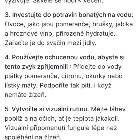
vyživuje. Skvěle se hodí k večeři.
3. Investujte do potravin bohatých na vodu:
Ovoce, jako jsou pomeranče, hrušky, jablka
a hroznové víno, přirozeně hydratuje.
Zařaďte je do svačin mezi jídly.
4. Používejte ochucenou vodu, abyste si
tento zvyk zpříjemnili
: Přidejte do vody
plátky pomeranče, citronu, okurky nebo
lístky máty. Podpoříte tak pití, i když
nemáte žízeň.
5. Vytvořte si vizuální rutinu
: Mějte láhev
poblíž a na očích, ať je teplota jakákoli.
Vizuální připomenutí funguje lépe než
spoléhání na žízeň.