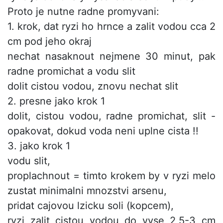
Proto je nutne radne promyvani:
1. krok, dat ryzi ho hrnce a zalit vodou cca 2
cm pod jeho okraj
nechat nasaknout nejmene 30 minut, pak
radne promichat a vodu slit
dolit cistou vodou, znovu nechat slit
2. presne jako krok 1
dolit, cistou vodou, radne promichat, slit -
opakovat, dokud voda neni uplne cista !!
3. jako krok 1
vodu slit,
proplachnout = timto krokem by v ryzi melo
zustat minimalni mnozstvi arsenu,
pridat cajovou lzicku soli (kopcem),
ryzi zalit cistou vodou do vyse 2,5-3 cm