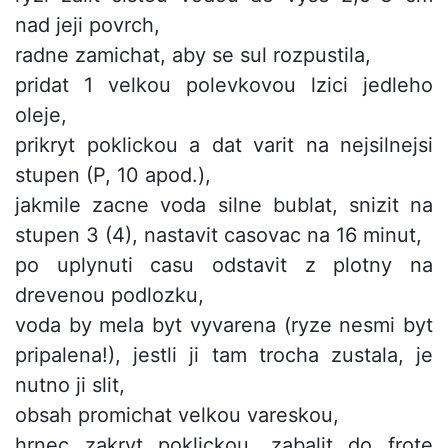
nad jeji povrch,
radne zamichat, aby se sul rozpustila,
pridat 1 velkou polevkovou lzici jedleho
oleje,
prikryt poklickou a dat varit na nejsilnejsi
stupen (P, 10 apod.),
jakmile zacne voda silne bublat, snizit na
stupen 3 (4), nastavit casovac na 16 minut,
po uplynuti casu odstavit z plotny na
drevenou podlozku,
voda by mela byt vyvarena (ryze nesmi byt
pripalena!), jestli ji tam trocha zustala, je
nutno ji slit,
obsah promichat velkou vareskou,
hrnec zakryt poklickou, zabalit do frote