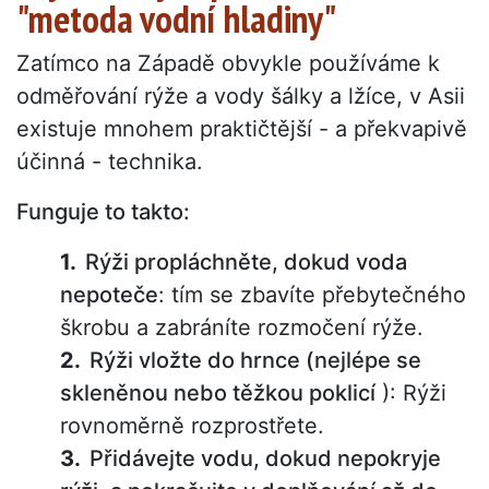
"metoda vodní hladiny"
Zatímco na Západě obvykle používáme k
odměřování rýže a vody šálky a lžíce, v Asii
existuje mnohem praktičtější - a překvapivě
účinná - technika.
Funguje to takto:
Rýži propláchněte, dokud voda
nepoteče
: tím se zbavíte přebytečného
škrobu a zabráníte rozmočení rýže.
Rýži vložte do hrnce (nejlépe se
skleněnou nebo těžkou poklicí
): Rýži
rovnoměrně rozprostřete.
Přidávejte vodu, dokud nepokryje