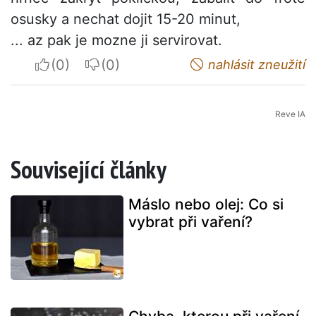
osusky a nechat dojit 15-20 minut,
... az pak je mozne ji servirovat.
I apreciate
I do not appreciate
nahlásit zneužití
Reve IA
Související články
Máslo nebo olej: Co si
vybrat při vaření?