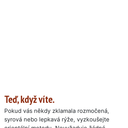
Teď, když víte.
Pokud vás někdy zklamala rozmočená,
syrová nebo lepkavá rýže, vyzkoušejte
orientální metodu. Nevyžaduje žádné