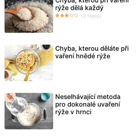
Chyba, kterou při vaření
rýže dělá každý
Chyba, kterou děláte při
vaření hnědé rýže
Neselhávající metoda
pro dokonalé uvaření
rýže v hrnci