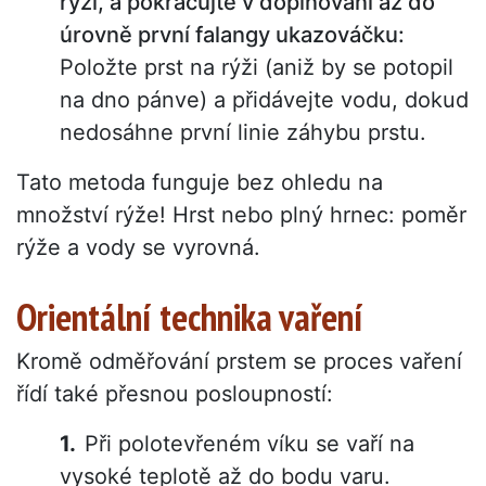
rýži, a pokračujte v doplňování až do
úrovně první falangy ukazováčku:
Položte prst na rýži (aniž by se potopil
na dno pánve) a přidávejte vodu, dokud
nedosáhne první linie záhybu prstu.
Tato metoda funguje bez ohledu na
množství rýže! Hrst nebo plný hrnec: poměr
rýže a vody se vyrovná.
Orientální technika vaření
Kromě odměřování prstem se proces vaření
řídí také přesnou posloupností:
Při polotevřeném víku se vaří na
vysoké teplotě až do bodu varu.