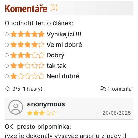
Komentáře
Ohodnotit tento článek:
Vynikající !!!
Velmi dobré
Dobrý
tak tak
Není dobré
3/5, 1 hlas(y)
1 komentář
anonymous
20/08/2025
OK, presto pripominka:
ryze je dokonaly vysavac arsenu z pudy !!