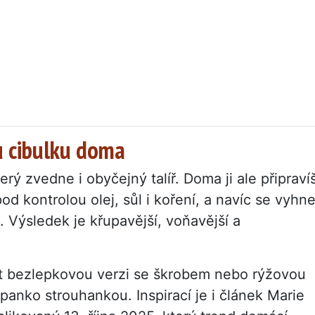
u cibulku doma
rý zvedne i obyčejný talíř. Doma ji ale připraví
d kontrolou olej, sůl i koření, a navíc se vyhn
 Výsledek je křupavější, voňavější a
sit bezlepkovou verzi se škrobem nebo rýžovou
panko strouhankou. Inspirací je i článek Marie