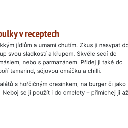
bulky v receptech
ěkkým jídlům a umami chutím. Zkus ji nasypat d
up svou sladkostí a křupem. Skvěle sedí do
 máslem, nebo s parmazánem. Přidej ji také do
ří tamarind, sójovou omáčku a chilli.
alátů s hořčičným dresinkem, na burger či jako
Neboj se ji použít i do omelety – přimíchej ji a