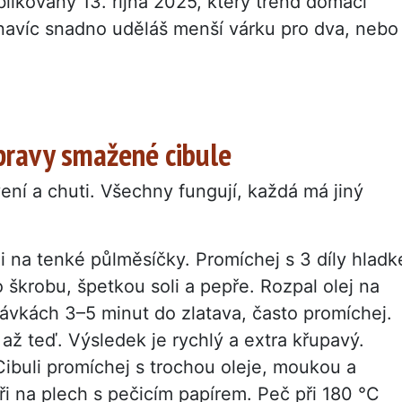
likovaný 13. října 2025, který trend domácí
navíc snadno uděláš menší várku pro dva, nebo
pravy smažené cibule
ní a chuti. Všechny fungují, každá má jiný
li na tenké půlměsíčky. Promíchej s 3 díly hladk
škrobu, špetkou soli a pepře. Rozpal olej na
vkách 3–5 minut do zlatava, často promíchej.
až teď. Výsledek je rychlý a extra křupavý.
ibuli promíchej s trochou oleje, moukou a
i na plech s pečicím papírem. Peč při 180 °C