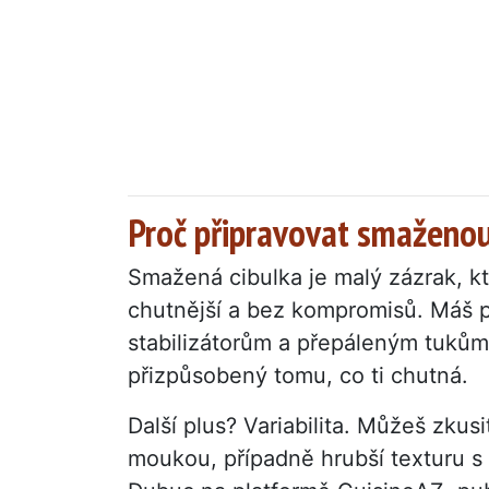
Proč připravovat smaženo
Smažená cibulka je malý zázrak, kte
chutnější a bez kompromisů. Máš po
stabilizátorům a přepáleným tukům.
přizpůsobený tomu, co ti chutná.
Další plus? Variabilita. Můžeš zku
moukou, případně hrubší texturu s 