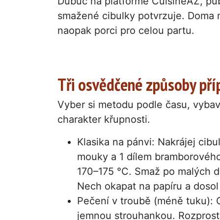
Dubuc na platformě CuisineAZ, pub
smažené cibulky potvrzuje. Doma 
naopak porci pro celou partu.
Tři osvědčené způsoby pří
Vyber si metodu podle času, vybave
charakter křupnosti.
Klasika na pánvi: Nakrájej cibu
mouky a 1 dílem bramborového 
170–175 °C. Smaž po malých dá
Nech okapat na papíru a dosol 
Pečení v troubě (méně tuku): C
jemnou strouhankou. Rozprostř