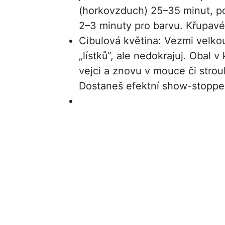
(horkovzduch) 25–35 minut, po
2–3 minuty pro barvu. Křupavé,
Cibulová květina: Vezmi velkou
„lístků“, ale nedokrajuj. Obal 
vejci a znovu v mouce či strou
Dostaneš efektní show-stopper