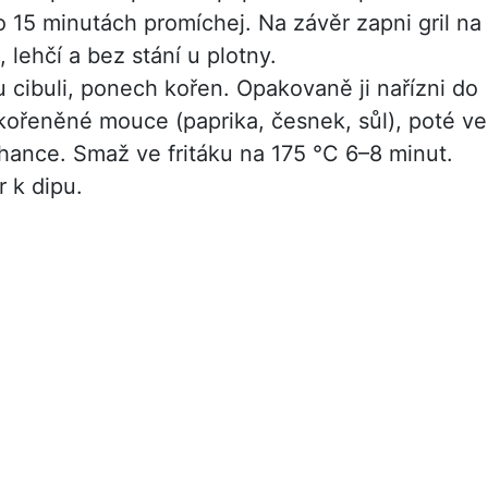
 15 minutách promíchej. Na závěr zapni gril na
 lehčí a bez stání u plotny.
 cibuli, ponech kořen. Opakovaně ji nařízni do
v kořeněné mouce (paprika, česnek, sůl), poté ve
hance. Smaž ve fritáku na 175 °C 6–8 minut.
 k dipu.