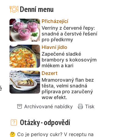
Denní menu
Přicházející
Verriny z červené řepy:
snadné a čerstvé řešení
pro předkrmy
Hlavní jídlo
Zapečené sladké
brambory s kokosovým
mlékem a kari
Dezert
Mramorovaný flan bez
těsta, velmi snadná
é
příprava pro zaručený
wow efekt.
Archivované nabídky
Tisk
Otázky - odpovědi
🤔 Co je perlovy cukr? V receptu na