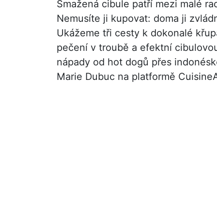
Smažená cibule patří mezi malé rad
Nemusíte ji kupovat: doma ji zvládn
Ukážeme tři cesty k dokonalé křupa
pečení v troubě a efektní cibulovou
nápady od hot dogů přes indonésko
Marie Dubuc na platformě CuisineAZ