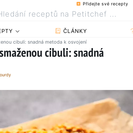
Přidejte své recepty
EPTY
ČLÁNKY
enou cibuli: snadná metoda k osvojení
 smaženou cibuli: snadná
bourdy