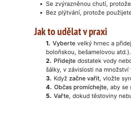
Se zvýrazněnou chutí, protože 
Bez plýtvání, protože použijet
Jak to udělat v praxi
Vyberte
velký hrnec a přide
boloňskou, bešamelovou atd.).
Přidejte
dostatek vody nebo 
šálky, v závislosti na množství 
Když
začne vařit
, vložte sy
Občas promíchejte
, aby se 
Vařte
, dokud těstoviny neb