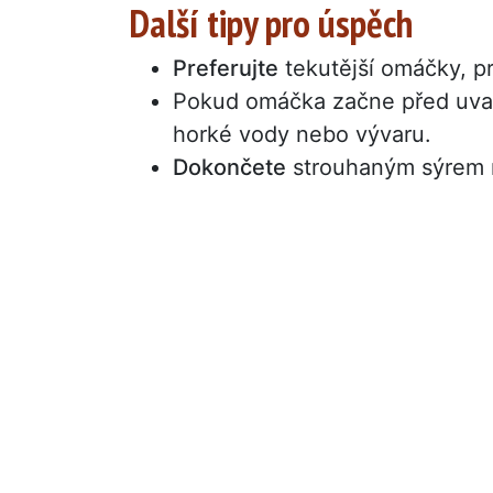
Další tipy pro úspěch
Preferujte
tekutější omáčky, pr
Pokud omáčka začne před uvař
horké vody nebo vývaru.
Dokončete
strouhaným sýrem ne