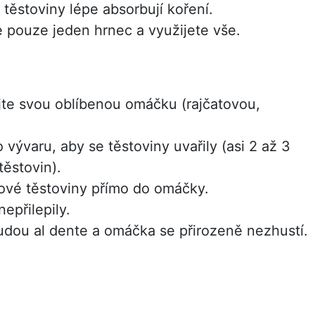
těstoviny lépe absorbují koření.
e pouze jeden hrnec a využijete vše.
jte svou oblíbenou omáčku (rajčatovou,
vývaru, aby se těstoviny uvařily (asi 2 až 3
těstovin).
rové těstoviny přímo do omáčky.
nepřilepily.
udou al dente a omáčka se přirozeně nezhustí.