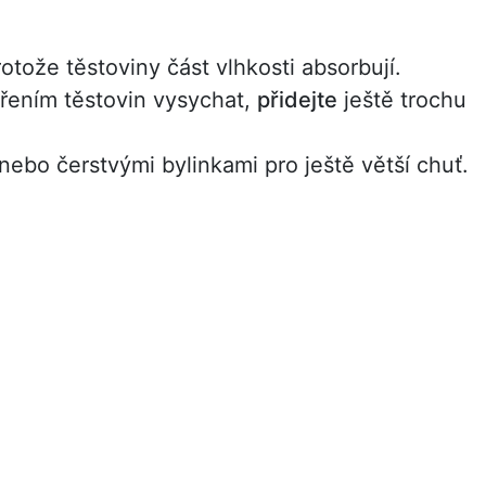
otože těstoviny část vlhkosti absorbují.
ením těstovin vysychat,
přidejte
ještě trochu
bo čerstvými bylinkami pro ještě větší chuť.