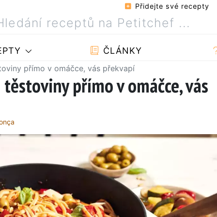
Přidejte své recepty
EPTY
ČLÁNKY
stoviny přímo v omáčce, vás překvapí
e těstoviny přímo v omáčce, vás
donça