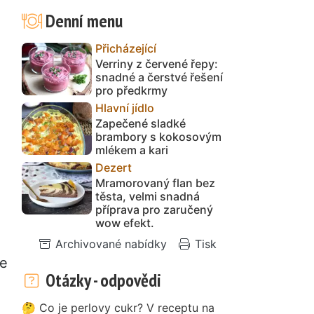
Denní menu
Přicházející
Verriny z červené řepy:
snadné a čerstvé řešení
pro předkrmy
Hlavní jídlo
Zapečené sladké
brambory s kokosovým
mlékem a kari
Dezert
Mramorovaný flan bez
těsta, velmi snadná
příprava pro zaručený
wow efekt.
Archivované nabídky
Tisk
se
Otázky - odpovědi
🤔 Co je perlovy cukr? V receptu na