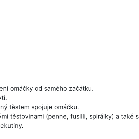
oření omáčky od samého začátku.
tí.
ěný těstem spojuje omáčku.
mi těstovinami (penne, fusilli, spirálky) a také 
ekutiny.