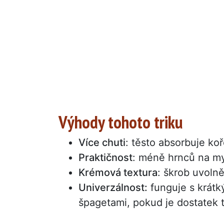
Výhody tohoto triku
Více chuti
: těsto absorbuje k
Praktičnost
: méně hrnců na my
Krémová textura
: škrob uvoln
Univerzálnost:
funguje s krátký
špagetami, pokud je dostatek t