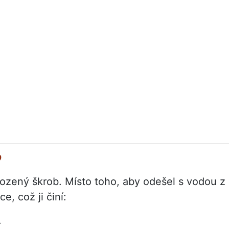
?
irozený škrob. Místo toho, aby odešel s vodou z
e, což ji činí:
.