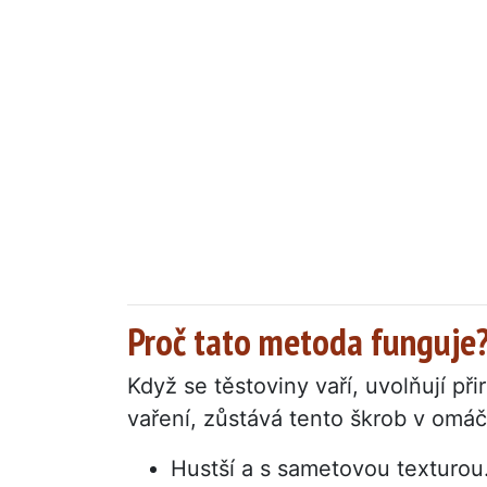
Proč tato metoda funguje
Když se těstoviny vaří, uvolňují př
vaření, zůstává tento škrob v omáčc
Hustší a s sametovou texturou