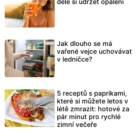
déle si udržet opálení
Jak dlouho se má
vařené vejce uchovávat
v ledničce?
5 receptů s paprikami,
které si můžete letos v
létě zmrazit: hotové za
pár minut pro rychlé
zimní večeře