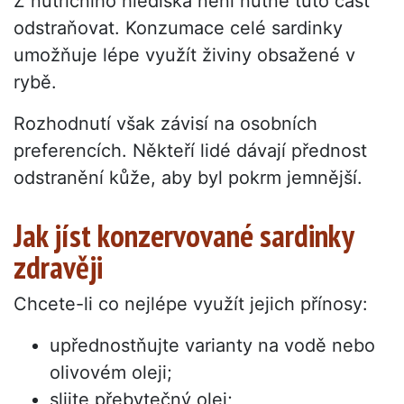
Z nutričního hlediska není nutné tuto část
odstraňovat. Konzumace celé sardinky
umožňuje lépe využít živiny obsažené v
rybě.
Rozhodnutí však závisí na osobních
preferencích. Někteří lidé dávají přednost
odstranění kůže, aby byl pokrm jemnější.
Jak jíst konzervované sardinky
zdravěji
Chcete-li co nejlépe využít jejich přínosy:
upřednostňujte varianty na vodě nebo
olivovém oleji;
slijte přebytečný olej;