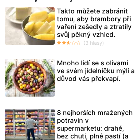
Takto můžete zabránit
tomu, aby brambory při
vaření zešedly a ztratily
svůj pěkný vzhled.
Mnoho lidí se s olivami
ve svém jídelníčku mýlí a
důvod vás překvapí.
8 nejhorších mražených
potravin v
supermarketu: drahé,
bez chuti, plné pastí (a