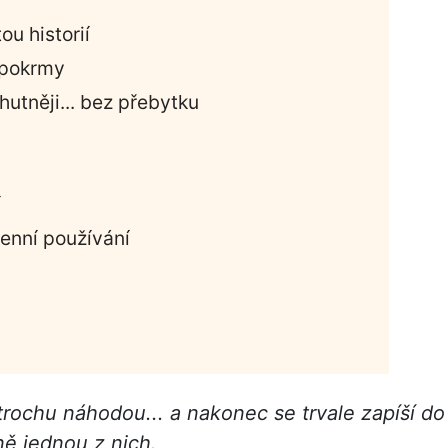
u historií
 pokrmy
utněji... bez přebytku
í
enní používání
rochu náhodou... a nakonec se trvale zapíší do
ně jednou z nich.