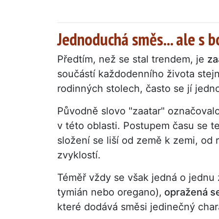
Jednoduchá směs... ale s b
Předtím, než se stal trendem, je
za
součástí každodenního života stej
rodinných stolech, často se jí jedn
Původně slovo "zaatar" označoval
v této oblasti. Postupem času se te
složení se liší od země k zemi, od 
zvyklostí.
Téměř vždy se však jedná o jednu z
tymián nebo oregano),
opražená s
které dodává směsi jedinečný char