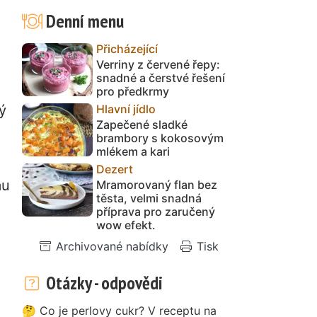
Denní menu
Přicházející
Verriny z červené řepy:
snadné a čerstvé řešení
pro předkrmy
Hlavní jídlo
ý
Zapečené sladké
brambory s kokosovým
mlékem a kari
Dezert
mu
Mramorovaný flan bez
těsta, velmi snadná
příprava pro zaručený
wow efekt.
Archivované nabídky
Tisk
Otázky - odpovědi
🤔 Co je perlovy cukr? V receptu na