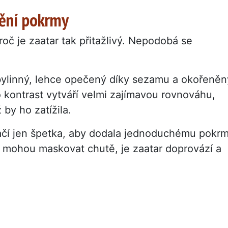
mění pokrmy
roč je zaatar tak přitažlivý. Nepodobá se
 bylinný, lehce opečený díky sezamu a okořeněn
kontrast vytváří velmi zajímavou rovnováhu,
by ho zatížila.
stačí jen špetka, aby dodala jednoduchému pokr
í mohou maskovat chutě, je zaatar doprovází a