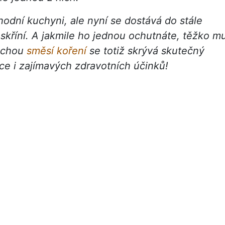
odní kuchyni, ale nyní se dostává do stále
skříní. A jakmile ho jednou ochutnáte, těžko m
duchou
směsí koření
se totiž skrývá skutečný
nce i zajímavých zdravotních účinků!