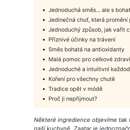
Jednoduchá směs... ale s bohato
Jedinečná chuť, která promění
Jednoduchý způsob, jak vařit ch
Příznivé účinky na trávení
Směs bohatá na antioxidanty
Malá pomoc pro celkové zdrav
Jednoduché a intuitivní každod
Koření pro všechny chutě
Tradice opět v módě
Proč ji nepřijmout?
Některé ingredience objevíme tak t
naší kuchyně. Zaatar je jednoznač