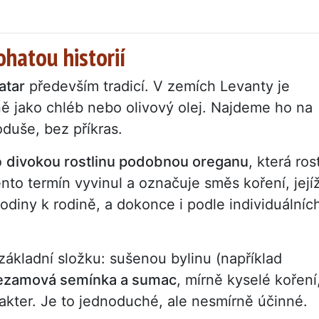
ohatou historií
atar
především tradicí. V zemích Levanty je
ně jako chléb nebo olivový olej. Najdeme ho na
oduše, bez příkras.
o
divokou rostlinu podobnou oreganu
, která ros
nto termín vyvinul a označuje směs koření, její
rodiny k rodině, a dokonce i podle individuálníc
ákladní složku: sušenou bylinu (například
ezamová semínka a sumac
, mírně kyselé koření
akter. Je to jednoduché, ale nesmírně účinné.