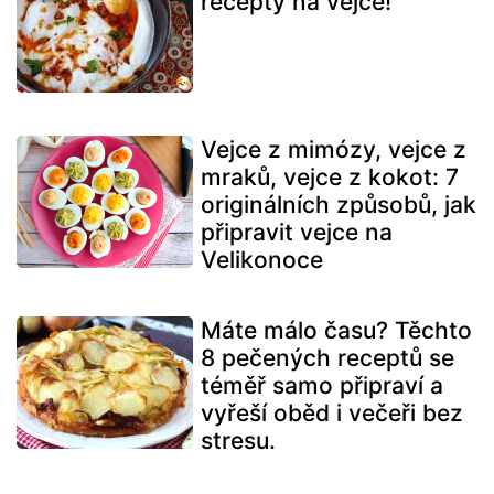
recepty na vejce!
Vejce z mimózy, vejce z
mraků, vejce z kokot: 7
originálních způsobů, jak
připravit vejce na
Velikonoce
Máte málo času? Těchto
8 pečených receptů se
téměř samo připraví a
vyřeší oběd i večeři bez
stresu.