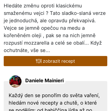
Hledáte změnu oproti klasickému
smaženému vejci ? Tato sladko-slaná verze
je jednoduchá, ale opravdu překvapivá.
Vejce se jemně opečou na medu a
kořeněném oleji , pak se na nich jemně
rozpustí mozzarella a celé se obalí... Když
ochutnáte, vše se...
zobrazit recept
Daniele Mainieri
Každý den se ponořím do světa vaření,
hledám nové recepty a chutě, o které
se podělím: od babiččina jídla až po