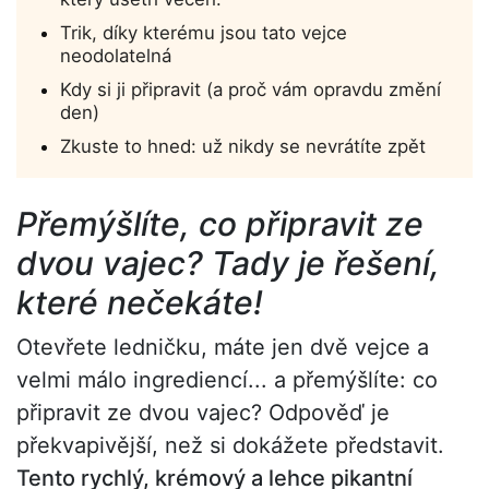
Trik, díky kterému jsou tato vejce
neodolatelná
Kdy si ji připravit (a proč vám opravdu změní
den)
Zkuste to hned: už nikdy se nevrátíte zpět
Přemýšlíte, co připravit ze
dvou vajec? Tady je řešení,
které nečekáte!
Otevřete ledničku, máte jen dvě vejce a
velmi málo ingrediencí... a přemýšlíte: co
připravit ze dvou vajec? Odpověď je
překvapivější, než si dokážete představit.
Tento rychlý, krémový a lehce pikantní