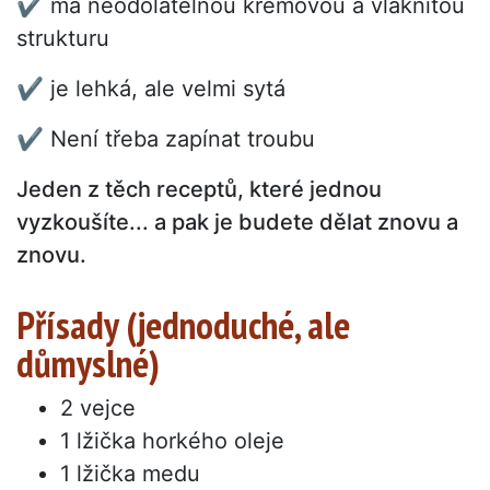
✔ má neodolatelnou krémovou a vláknitou
strukturu
✔ je lehká, ale velmi sytá
✔ Není třeba zapínat troubu
Jeden z těch receptů, které jednou
vyzkoušíte... a pak je budete dělat znovu a
znovu.
Přísady (jednoduché, ale
důmyslné)
2 vejce
1 lžička horkého oleje
1 lžička medu