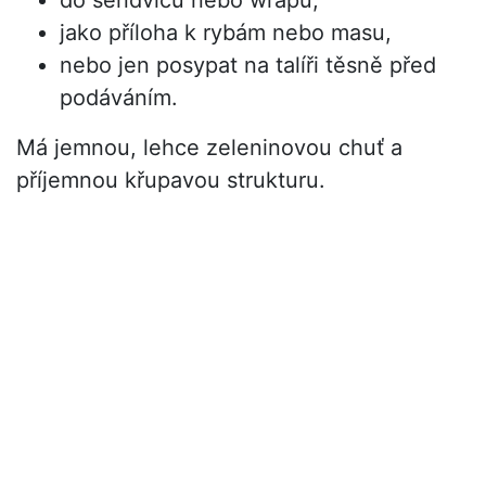
do sendvičů nebo wrapů,
jako příloha k rybám nebo masu,
nebo jen posypat na talíři těsně před
podáváním.
Má jemnou, lehce zeleninovou chuť a
příjemnou křupavou strukturu.