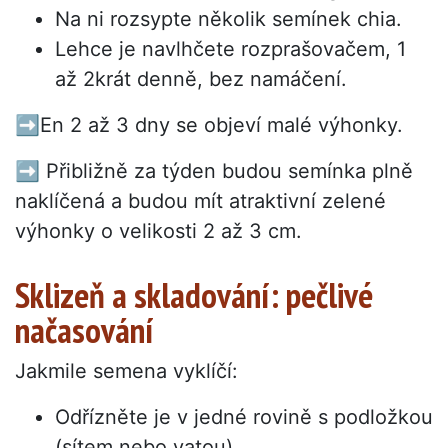
Na ni rozsypte několik semínek chia.
Lehce je navlhčete rozprašovačem, 1
až 2krát denně, bez namáčení.
➡️En 2 až 3 dny se objeví malé výhonky.
➡️ Přibližně za týden budou semínka plně
naklíčená a budou mít atraktivní zelené
výhonky o velikosti 2 až 3 cm.
Sklizeň a skladování: pečlivé
načasování
Jakmile semena vyklíčí:
Odřízněte je v jedné rovině s podložkou
(sítem nebo vatou).