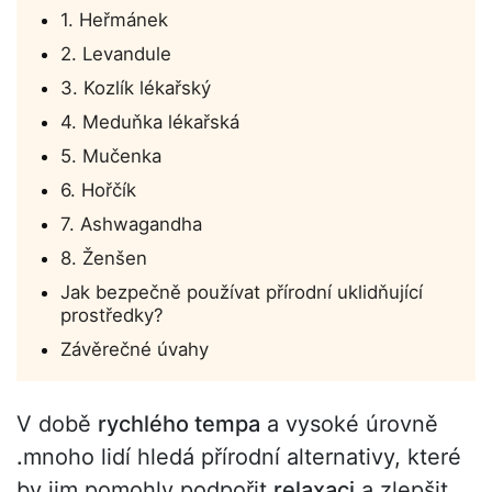
1. Heřmánek
2. Levandule
3. Kozlík lékařský
4. Meduňka lékařská
5. Mučenka
6. Hořčík
7. Ashwagandha
8. Ženšen
Jak bezpečně používat přírodní uklidňující
prostředky?
Závěrečné úvahy
V době
rychlého tempa
a vysoké úrovně
.
mnoho lidí hledá přírodní alternativy, které
by jim pomohly podpořit
relaxaci
a zlepšit