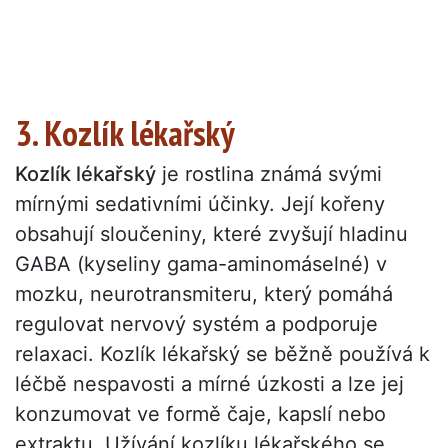
3. Kozlík lékařský
Kozlík lékařský
je rostlina známá svými
mírnými sedativními účinky. Její kořeny
obsahují sloučeniny, které zvyšují hladinu
GABA (kyseliny gama-aminomáselné) v
mozku, neurotransmiteru, který pomáhá
regulovat nervový systém a podporuje
relaxaci. Kozlík lékařský se běžně používá k
léčbě nespavosti a mírné úzkosti a lze jej
konzumovat ve formě čaje, kapslí nebo
extraktu. Užívání kozlíku lékařského se