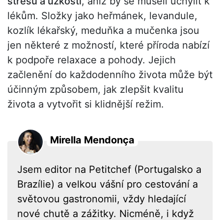
stresu a úzkosti
, aniž by se museli uchýlit k
lékům. Složky jako heřmánek, levandule,
kozlík lékařský, meduňka a mučenka jsou
jen některé z možností, které příroda nabízí
k podpoře relaxace a pohody. Jejich
začlenění do každodenního života může být
účinným způsobem, jak zlepšit kvalitu
života a vytvořit si klidnější režim.
Mirella Mendonça
Jsem editor na Petitchef (Portugalsko a
Brazílie) a velkou vášní pro cestování a
světovou gastronomii, vždy hledající
nové chutě a zážitky. Nicméně, i když