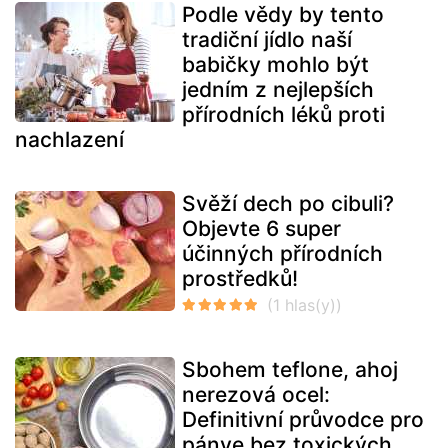
Podle vědy by tento
tradiční jídlo naší
babičky mohlo být
jedním z nejlepších
přírodních léků proti
nachlazení
Svěží dech po cibuli?
Objevte 6 super
účinných přírodních
prostředků!
Sbohem teflone, ahoj
nerezová ocel:
Definitivní průvodce pro
pánve bez toxických