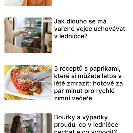
Jak dlouho se má
vařené vejce uchovávat
v ledničce?
5 receptů s paprikami,
které si můžete letos v
létě zmrazit: hotové za
pár minut pro rychlé
zimní večeře
Bouřky a výpadky
proudu: co v ledničce
nechat a co vyhodit?