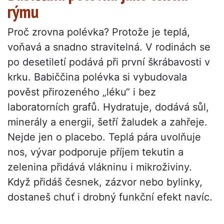
rýmu
Proč zrovna polévka? Protože je teplá,
voňavá a snadno stravitelná. V rodinách se
po desetiletí podává při první škrábavosti v
krku. Babiččina polévka si vybudovala
pověst přirozeného „léku“ i bez
laboratorních grafů. Hydratuje, dodává sůl,
minerály a energii, šetří žaludek a zahřeje.
Nejde jen o placebo. Teplá pára uvolňuje
nos, vývar podporuje příjem tekutin a
zelenina přidává vlákninu i mikroživiny.
Když přidáš česnek, zázvor nebo bylinky,
dostaneš chuť i drobný funkční efekt navíc.