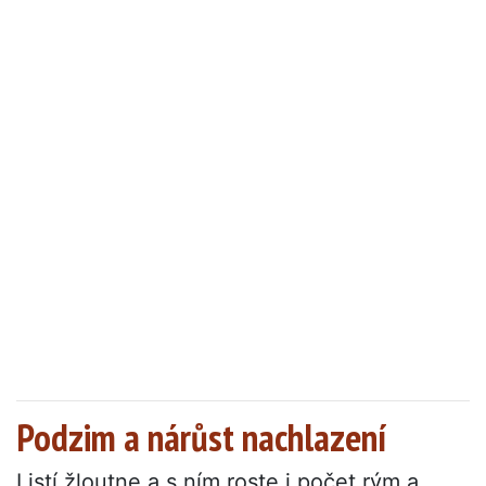
Podzim a nárůst nachlazení
Listí žloutne a s ním roste i počet rým a