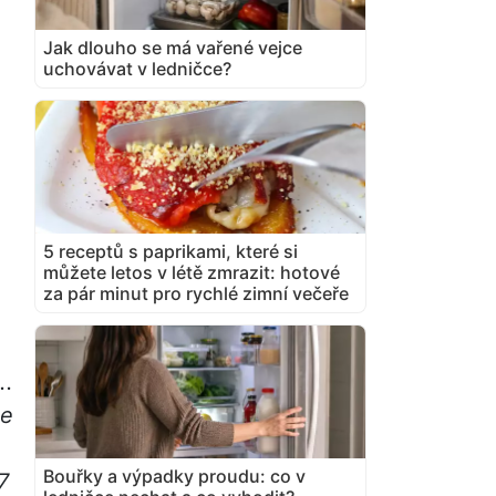
Jak dlouho se má vařené vejce
uchovávat v ledničce?
5 receptů s paprikami, které si
můžete letos v létě zmrazit: hotové
za pár minut pro rychlé zimní večeře
..
le
Bouřky a výpadky proudu: co v
7