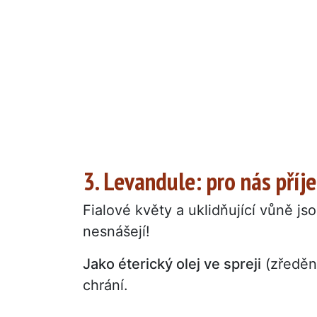
3. Levandule: pro nás příj
Fialové květy a uklidňující vůně js
nesnášejí!
Jako éterický olej ve spreji
(zředěný
chrání.