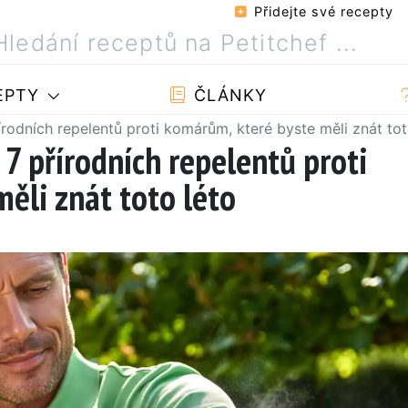
Přidejte své recepty
EPTY
ČLÁNKY
írodních repelentů proti komárům, které byste měli znát tot
 7 přírodních repelentů proti
ěli znát toto léto