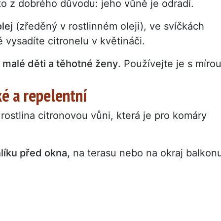
to z dobrého důvodu: jeho vůně je odradí.
lej
(zředěný v rostlinném oleji), ve svíčkách
 vysadíte citronelu v květináči.
 malé děti a těhotné ženy
. Používejte je s mírou
é a repelentní
ostlina citronovou vůni, která je pro komáry
líku před okna
, na terasu nebo na okraj balkon