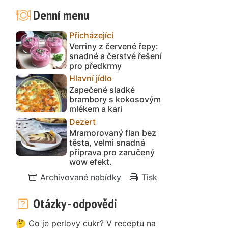
Denní menu
Přicházející
Verriny z červené řepy:
snadné a čerstvé řešení
pro předkrmy
Hlavní jídlo
Zapečené sladké
brambory s kokosovým
mlékem a kari
Dezert
Mramorovaný flan bez
těsta, velmi snadná
příprava pro zaručený
wow efekt.
Archivované nabídky
Tisk
Otázky - odpovědi
🤔 Co je perlovy cukr? V receptu na