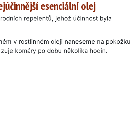
júčinnější esenciální olej
írodních repelentů, jehož účinnost byla
ěném
v rostlinném oleji
naneseme
na pokožku
zuje komáry po dobu několika hodin.