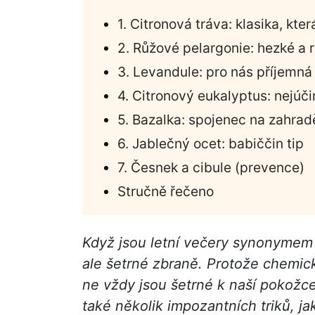
1. Citronová tráva: klasika, kte
2. Růžové pelargonie: hezké a 
3. Levandule: pro nás příjemná 
4. Citronový eukalyptus: nejúčin
5. Bazalka: spojenec na zahradě.
6. Jablečný ocet: babiččin tip
7. Česnek a cibule (prevence)
Stručně řečeno
Když jsou letní večery synonymem i
ale šetrné zbraně. Protože chemick
ne vždy jsou šetrné k naší pokožce
také několik impozantních triků, jak