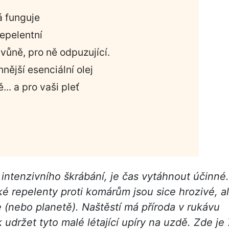
rá funguje
repelentní
vůně, pro ně odpuzující.
nější esenciální olej
.. a pro vaši pleť
ntenzivního škrábání, je čas vytáhnout účinné.
é repelenty proti komárům jsou sice hrozivé, a
 (nebo planetě). Naštěstí má příroda v rukávu
 udržet tyto malé létající upíry na uzdě. Zde je 