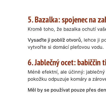
5. Bazalka: spojenec na zah
Kromě toho, že bazalka ochutí vaše
Vysaďte ji poblíž otvorů
, lehce ji 
vytvořte si domácí pleťovou vodu.
6. Jablečný ocet: babiččin t
Méně efektní, ale účinný: jablečný
pokožku odpuzuje komáry a zárove
Měl by se používat pouze přes den