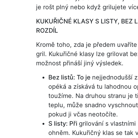
je rošt plný nebo když grilujete ví
KUKUŘIČNÉ KLASY S LISTY, BEZ L
ROZDÍL
Kromě toho, zda je předem uvaříte 
gril. Kukuřičné klasy lze grilovat b
možnost přináší jiný výsledek.
Bez listů: To je
nejjednodušší z
opéká a získává tu lahodnou op
toužíme. Na druhou stranu je tř
teplu, může snadno vyschnout n
pokud ji včas neotočíte.
S listy: Při
grilování s vlastním
ohněm. Kukuřičný klas se tak v