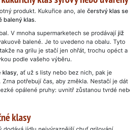
otný produkt. Kukuřice ano, ale
čerstvý klas se
ě balený klas
.
 obal. V mnoha supermarketech se prodávají
již
vakuově balené. Je to uvedeno na obalu. Tyto
takže na grilu je stačí jen ohřát, trochu opéct a
vkou podle vašeho výběru.
 klasy
, ať už s listy nebo bez nich, pak je
 Zrna potřebují čas, aby změkla. Nestačí je dát
ezké opálené pruhy: uvnitř zůstanou tvrdé neb
čné klasy
 dodává jídlu nejvýraznější chuť grilování.