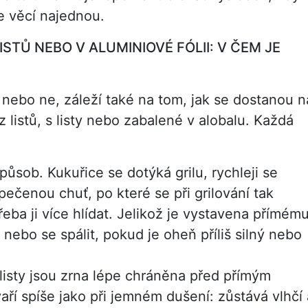
ce věcí najednou.
ISTŮ NEBO V ALUMINIOVÉ FÓLII: V ČEM JE
nebo ne, záleží také na tom, jak se dostanou n
ez listů, s listy nebo zabalené v alobalu. Každá
působ. Kukuřice se dotýká grilu, rychleji se
ečenou chuť, po které se při grilování tak
eba ji více hlídat. Jelikož je vystavena přímém
ebo se spálit, pokud je oheň příliš silný nebo
i listy jsou zrna lépe chráněna před přímým
aří spíše jako při jemném dušení: zůstává vlhčí 