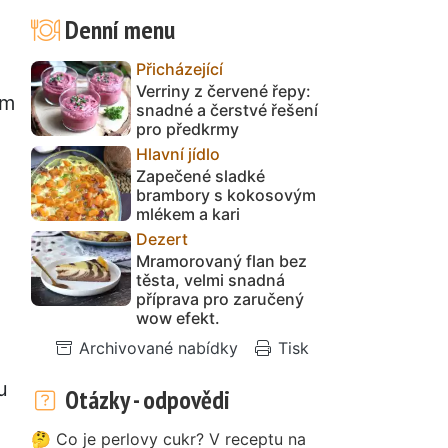
Denní menu
Přicházející
Verriny z červené řepy:
ým
snadné a čerstvé řešení
pro předkrmy
Hlavní jídlo
Zapečené sladké
brambory s kokosovým
mlékem a kari
Dezert
Mramorovaný flan bez
těsta, velmi snadná
příprava pro zaručený
wow efekt.
Archivované nabídky
Tisk
u
Otázky - odpovědi
🤔 Co je perlovy cukr? V receptu na