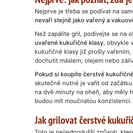
Nejprve je třeba se podívat na sam
nevaří stejně jako vařený a vakuov
Než zapálíte gril, podívejte se na
uvařené kukuřičné klasy
, obvykle 
kukuřičné klasy již prošly vařením, 
dochutit máslem, olejem nebo záli
Pokud si koupíte čerstvé kukuřičné
skutečně nutné je vařit od začátku.
na dvě minuty na oheň, aby měly h
budou mít moučnatou konzistenci.
Jak grilovat čerstvé kukuři
Toto je nejjednodušší způsob, který