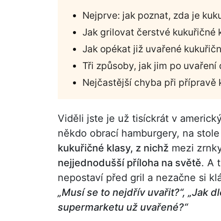
Nejprve: jak poznat, zda je ku
Jak grilovat čerstvé kukuřičné 
Jak opékat již uvařené kukuřič
Tři způsoby, jak jim po uvaření
Nejčastější chyba při přípravě 
Viděli jste je už tisíckrát v americ
někdo obrací hamburgery, na stole 
kukuřičné klasy, z nichž
mezi zrnk
nejjednodušší příloha na světě
. A 
nepostaví před gril a nezačne si k
„Musí se to nejdřív uvařit?“, „Jak d
supermarketu už uvařené?“