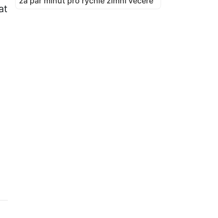
za pár minut pro rychlé zimní večeře
at