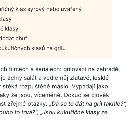
kuřičný klas syrový nebo uvařený
klasy
né klasy
 dodat chuť
kukuřičných klasů na grilu
kých filmech a seriálech: grilování na zahradě,
je zelný salát a vedle něj
zlatavé, lesklé
y
stéká
rozpuštěné
máslo
. Vypadají
jako
taky že jsou, víceméně. Dokud se člověk
lást zřejmé otázky:
„Dá se to dát na gril takhle?“,
louho to trvá?“, „Jsou kukuřičné klasy ze