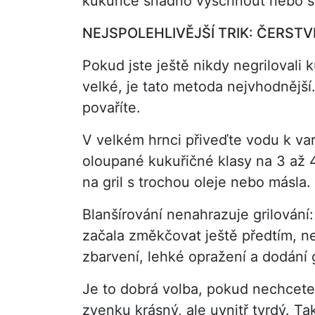
kukuřice snadno vyschnout nebo se
NEJSPOLEHLIVĚJŠÍ TRIK: ČERST
Pokud jste ještě nikdy negrilovali 
velké, je tato metoda nejvhodnější.
povaříte.
V velkém hrnci přiveďte vodu k varu
oloupané kukuřičné klasy na 3 až 4
na gril s trochou oleje nebo másla.
Blanšírování nenahrazuje grilování
začala změkčovat ještě předtím, ne
zbarvení, lehké opražení a dodání 
Je to dobrá volba, pokud nechcete 
zvenku krásný, ale uvnitř tvrdý. T