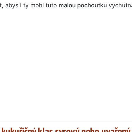
t, abys i ty mohl tuto
malou pochoutku
vychutn
e kukuřičný klas syrový nebo uvařený