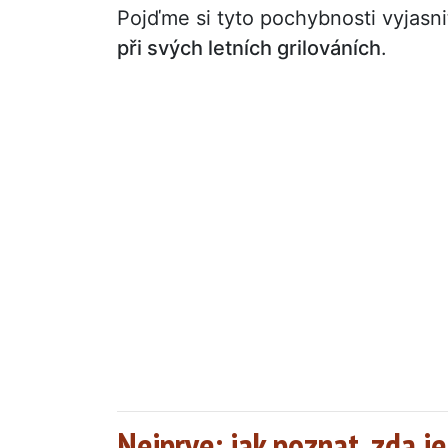
Pojďme si tyto pochybnosti vyjasni
při svých letních grilováních
.
Nejprve: jak poznat, zda j