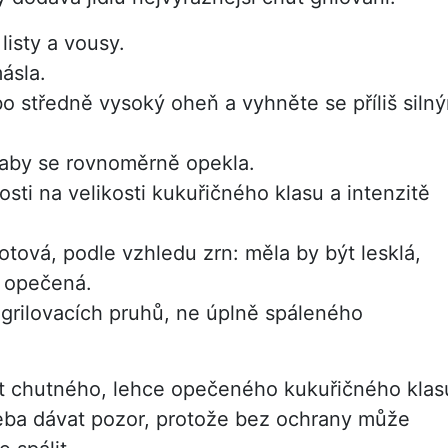
listy a vousy.
ásla.
ebo středně vysoký oheň a vyhněte se příliš siln
, aby se rovnoměrně opekla.
losti na velikosti kukuřičného klasu a intenzitě
otová, podle vzhledu zrn: měla by být lesklá,
 opečená.
grilovacích pruhů, ne úplně spáleného
ut chutného, lehce opečeného kukuřičného klas
ba dávat pozor, protože bez ochrany může