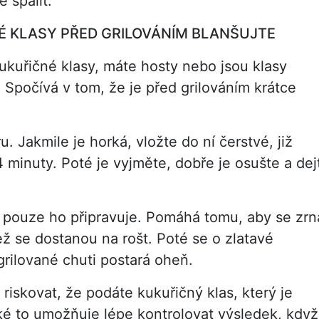
 spálit.
VÉ KLASY PŘED GRILOVÁNÍM BLANŠUJTE
kukuřičné klasy, máte hosty nebo jsou klasy
 Spočívá v tom, že je před grilováním krátce
. Jakmile je horká, vložte do ní čerstvé, již
 minuty. Poté je vyjměte, dobře je osušte a dej
: pouze ho připravuje. Pomáhá tomu, aby se zrn
ž se dostanou na rošt. Poté se o zlatavé
grilované chuti postará oheň.
riskovat, že podáte kukuřičný klas, který je
aké to umožňuje lépe kontrolovat výsledek, když