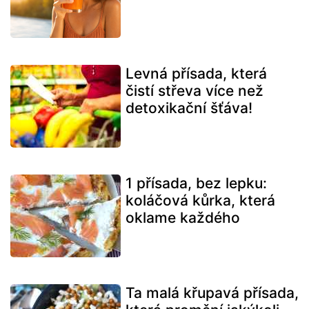
Levná přísada, která
čistí střeva více než
detoxikační šťáva!
1 přísada, bez lepku:
koláčová kůrka, která
oklame každého
Ta malá křupavá přísada,