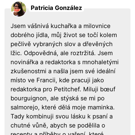
Patricia González
Jsem vášnivá kuchařka a milovnice
dobrého jídla, můj život se točí kolem
pečlivě vybraných slov a dřevěných
lžic. Odpovědná, ale roztržitá. Jsem
novinářka a redaktorka s mnohaletými
zkušenostmi a našla jsem své ideální
místo ve Francii, kde pracuji jako
redaktorka pro Petitchef. Miluji bœuf
bourguignon, ale stýská se mi po
salmorejo, které dělá moje maminka.
Tady kombinuji svou lásku k psaní a
chutné vůně, abych se podělila o
recepty a příběhy o vaření, které