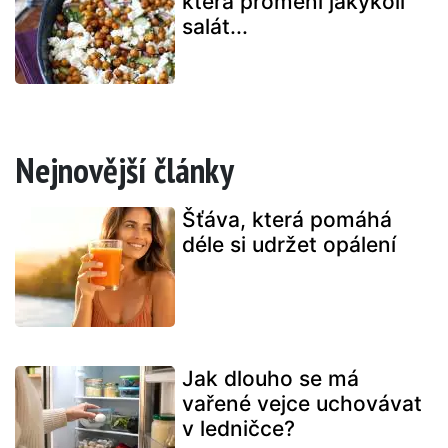
která promění jakýkoli
salát...
Nejnovější články
Šťáva, která pomáhá
déle si udržet opálení
Jak dlouho se má
vařené vejce uchovávat
v ledničce?