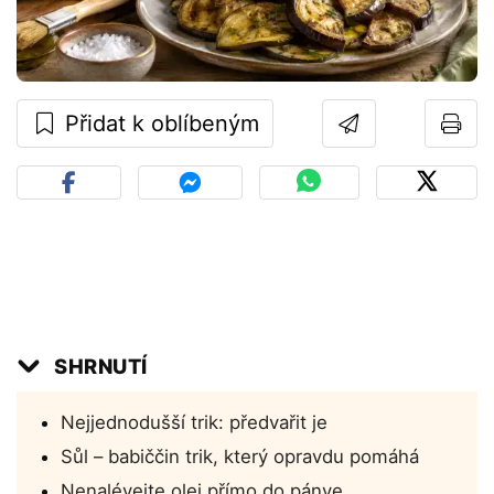
Přidat k oblíbeným
SHRNUTÍ
Nejjednodušší trik: předvařit je
Sůl – babiččin trik, který opravdu pomáhá
Nenalévejte olej přímo do pánve