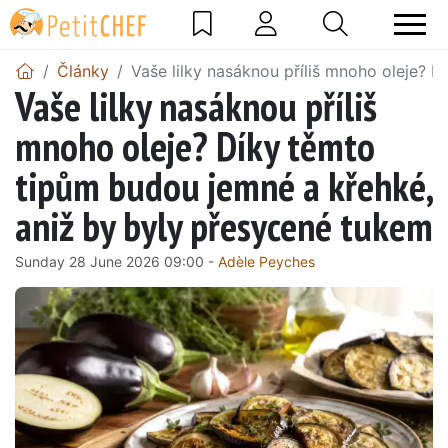
Články
Vaše lilky nasáknou příliš mnoho oleje? 
Vaše lilky nasáknou příliš
mnoho oleje? Díky těmto
tipům budou jemné a křehké,
aniž by byly přesycené tukem
Sunday 28 June 2026 09:00 -
Adèle Peyches