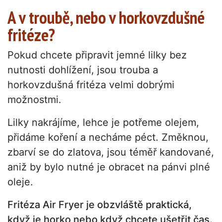
A v troubě, nebo v horkovzdušné
fritéze?
Pokud chcete připravit jemné lilky bez
nutnosti dohlížení, jsou trouba a
horkovzdušná fritéza velmi dobrými
možnostmi.
Lilky nakrájíme, lehce je potřeme olejem,
přidáme koření a necháme péct. Změknou,
zbarví se do zlatova, jsou téměř kandované,
aniž by bylo nutné je obracet na pánvi plné
oleje.
Fritéza Air Fryer je obzvláště praktická,
když je horko nebo když chcete ušetřit čas.