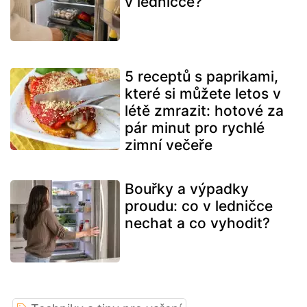
v ledničce?
5 receptů s paprikami,
které si můžete letos v
létě zmrazit: hotové za
pár minut pro rychlé
zimní večeře
Bouřky a výpadky
proudu: co v ledničce
nechat a co vyhodit?