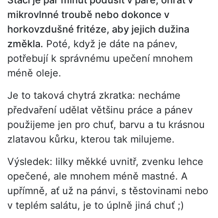
Stačí je pár minut podusit v páře, ohřát v
mikrovlnné troubě nebo dokonce v
horkovzdušné fritéze, aby jejich dužina
změkla.
Poté, když je dáte na pánev,
potřebují k správnému upečení mnohem
méně oleje.
Je to taková chytrá zkratka: necháme
předvaření udělat většinu práce a pánev
použijeme jen pro chuť, barvu a tu krásnou
zlatavou kůrku, kterou tak milujeme.
Výsledek: lilky měkké uvnitř, zvenku lehce
opečené, ale mnohem méně mastné. A
upřímně, ať už na pánvi, s těstovinami nebo
v teplém salátu, je to úplně jiná chuť ;)