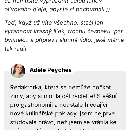
už nemusíte vyprázdnit celou láhev
olivového oleje, abyste si pochutnali ;)
Teď, když už víte všechno, stačí jen
vytáhnout krásný lilek, trochu česneku, pár
bylinek… a připravit slunné jídlo, jaké máme
tak rádi!
Adèle Peyches
Redaktorka, která se nemůže dočkat
zimy, aby si mohla dát raclette! S vášní
pro gastronomii a neustále hledající
nové kulinářské poklady, jsem nejprve
studovala právo, než jsem se vrátila ke