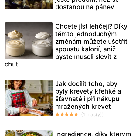
dostanou na pánev
Chcete jíst lehčeji? Díky
těmto jednoduchým
změnám můžete ušetřit
spoustu kalorií, aniž
byste museli slevit z
chuti
Jak docílit toho, aby
byly krevety křehké a
šťavnaté i při nákupu
mražených krevet
Ingredience, díky kterým