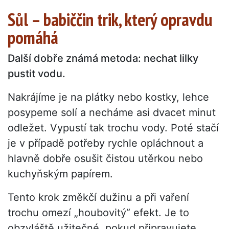
Sůl – babiččin trik, který opravdu
pomáhá
Další dobře známá metoda: nechat lilky
pustit vodu.
Nakrájíme je na plátky nebo kostky, lehce
posypeme solí a necháme asi dvacet minut
odležet. Vypustí tak trochu vody. Poté stačí
je v případě potřeby rychle opláchnout a
hlavně dobře osušit čistou utěrkou nebo
kuchyňským papírem.
Tento krok změkčí dužinu a při vaření
trochu omezí „houbovitý“ efekt. Je to
obzvláště užitečné, pokud připravujete