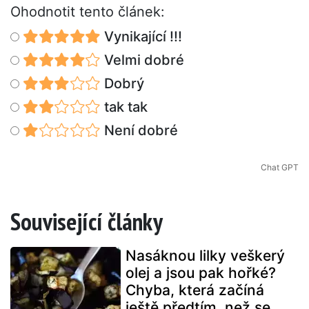
Ohodnotit tento článek:
Vynikající !!!
Velmi dobré
Dobrý
tak tak
Není dobré
Chat GPT
Související články
Nasáknou lilky veškerý
olej a jsou pak hořké?
Chyba, která začíná
ještě předtím, než se