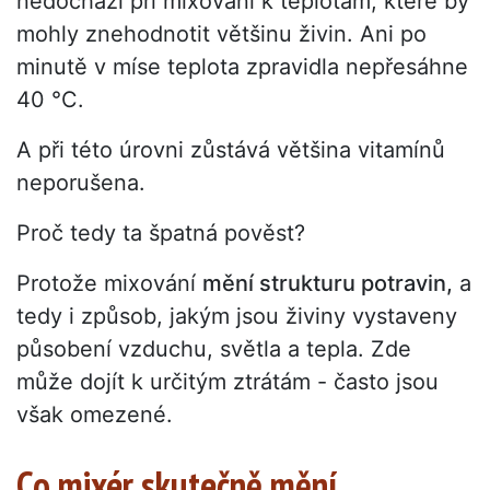
nedochází při mixování k teplotám, které by
mohly znehodnotit většinu živin. Ani po
minutě v míse teplota zpravidla nepřesáhne
40 °C.
A při této úrovni zůstává většina vitamínů
neporušena.
Proč tedy ta špatná pověst?
Protože mixování
mění strukturu potravin,
a
tedy i způsob, jakým jsou živiny vystaveny
působení vzduchu, světla a tepla. Zde
může dojít k určitým ztrátám - často jsou
však omezené.
Co mixér skutečně mění