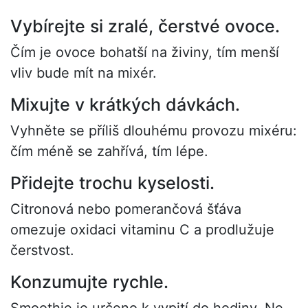
Vybírejte si zralé, čerstvé ovoce.
Čím je ovoce bohatší na živiny, tím menší
vliv bude mít na mixér.
Mixujte v krátkých dávkách.
Vyhněte se příliš dlouhému provozu mixéru:
čím méně se zahřívá, tím lépe.
Přidejte trochu kyselosti.
Citronová nebo pomerančová šťáva
omezuje oxidaci vitaminu C a prodlužuje
čerstvost.
Konzumujte rychle.
Smoothie je určeno k vypití do hodiny. Ne