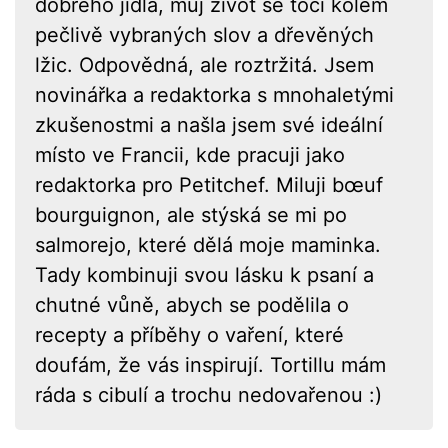
dobrého jídla, můj život se točí kolem
pečlivě vybraných slov a dřevěných
lžic. Odpovědná, ale roztržitá. Jsem
novinářka a redaktorka s mnohaletými
zkušenostmi a našla jsem své ideální
místo ve Francii, kde pracuji jako
redaktorka pro Petitchef. Miluji bœuf
bourguignon, ale stýská se mi po
salmorejo, které dělá moje maminka.
Tady kombinuji svou lásku k psaní a
chutné vůně, abych se podělila o
recepty a příběhy o vaření, které
doufám, že vás inspirují. Tortillu mám
ráda s cibulí a trochu nedovařenou :)