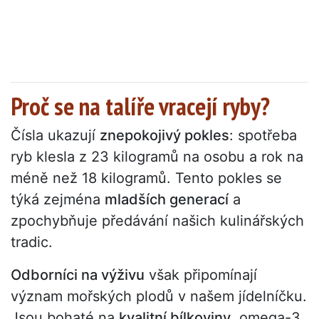
Proč se na talíře vracejí ryby?
Čísla ukazují
znepokojivý pokles
: spotřeba
ryb klesla z 23 kilogramů na osobu a rok na
méně než 18 kilogramů. Tento pokles se
týká zejména
mladších generací
a
zpochybňuje předávání našich kulinářských
tradic.
Odborníci na výživu
však připomínají
význam mořských plodů v našem jídelníčku.
Jsou bohaté na
kvalitní bílkoviny
, omega-3