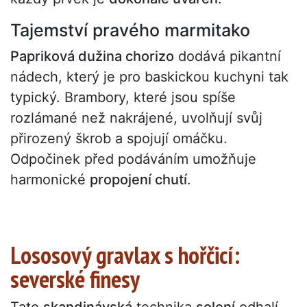
Tajemství pravého marmitako
Papriková dužina chorizo
dodává pikantní
nádech, který je pro baskickou kuchyni tak
typický. Brambory, které jsou spíše
rozlámané než nakrájené, uvolňují svůj
přirozený škrob a spojují omáčku.
Odpočinek před podáváním umožňuje
harmonické
propojení chutí
.
Lososový gravlax s hořčicí:
severské finesy
Tato
skandinávská
technika
solení
odhalí