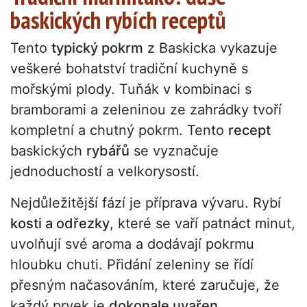
baskických rybích receptů
Tento
typický pokrm
z Baskicka vykazuje
veškeré bohatství tradiční kuchyně s
mořskými plody. Tuňák v kombinaci s
bramborami a zeleninou ze zahrádky tvoří
kompletní a chutný pokrm. Tento
recept
baskických
rybářů
se vyznačuje
jednoduchostí a velkorysostí.
Nejdůležitější fází je příprava vývaru. Rybí
kosti a odřezky
, které se vaří patnáct minut,
uvolňují své aroma a dodávají pokrmu
hloubku chuti. Přidání zeleniny se řídí
přesným načasováním, které zaručuje, že
každý prvek je
dokonale uvařen
.