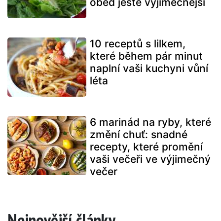
oběd ještě výjimečnější
10 receptů s lilkem,
které během pár minut
naplní vaši kuchyni vůní
léta
6 marinád na ryby, které
změní chuť: snadné
recepty, které promění
vaši večeři ve výjimečný
večer
Nejnovější články