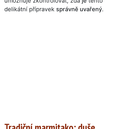
umožňuje zkontrolovat, zda
je
tento
delikátní přípravek
správně uvařený
.
Tradiční marmitako: duše