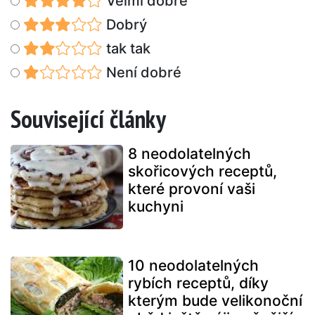
Velmi dobré
Dobrý
tak tak
Není dobré
Související články
8 neodolatelných
skořicových receptů,
které provoní vaši
kuchyni
10 neodolatelných
rybích receptů, díky
kterým bude velikonoční