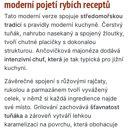
moderní pojetí rybích receptů
Tato moderní verze spojuje
středomořskou
tradici
s pravidly moderní kuchyně. Čerstvý
tuňák, nahrubo nasekaný a spojený žloutky,
tvoří chutné placičky s dokonalou
strukturou. Ančovičková majonéza dodává
intenzivní chuť, která
je tak typická pro jižní
kuchyni.
Závěrečné spojení s růžovými rajčaty,
rukolou a parmazánem tvoří vyvážený
celek, v němž si každá ingredience najde
své místo. Grilování zachovává
šťavnatost
tuňáka
a zároveň vytváří lehkou
karamelizaci na povrchu, která obohacuje