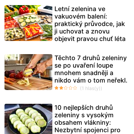
Letní zelenina ve
vakuovém balení:
praktický průvodce, jak
ji uchovat a znovu
objevit pravou chuť léta
Těchto 7 druhů zeleniny
se po uvaření loupe
mnohem snadněji a
nikdo vám o tom neřekl.
10 nejlepších druhů
zeleniny s vysokým
obsahem vlákniny:
Nezbytní spojenci pro