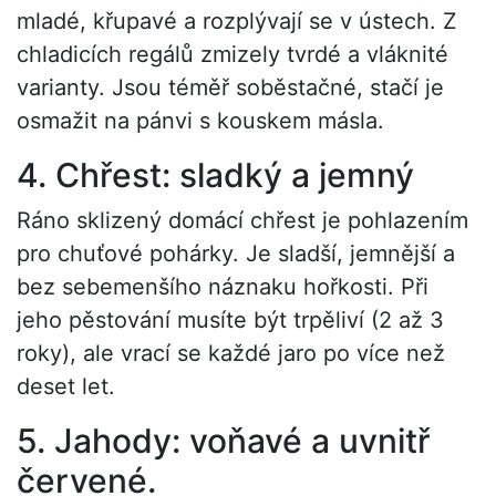
mladé, křupavé a rozplývají se v ústech. Z
chladicích regálů zmizely tvrdé a vláknité
varianty. Jsou téměř soběstačné, stačí je
osmažit na pánvi s kouskem másla.
4. Chřest: sladký a jemný
Ráno sklizený domácí chřest je pohlazením
pro chuťové pohárky. Je sladší, jemnější a
bez sebemenšího náznaku hořkosti. Při
jeho pěstování musíte být trpěliví (2 až 3
roky), ale vrací se každé jaro po více než
deset let.
5. Jahody: voňavé a uvnitř
červené.