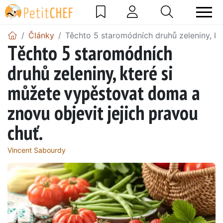
Články
Těchto 5 staromódních druhů zeleniny, kt
Těchto 5 staromódních
druhů zeleniny, které si
můžete vypěstovat doma a
znovu objevit jejich pravou
chuť.
Vincent Sabourdy