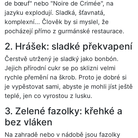
de bœuf" nebo "Noire de Crimée", na
jazyku explodují. Sladká, šťavnatá,
komplexní... Člověk by si myslel, že
pocházejí přímo z gurmánské restaurace.
2. Hrášek: sladké překvapení
Čerstvě utržený je sladký jako bonbón.
Jejich přírodní cukr se po sklizni velmi
rychle přemění na škrob. Proto je dobré si
je vypěstovat sami, abyste je mohli jíst ještě
teplé, jen co vyrostou z lusku.
3. Zelené fazolky: křehké a
bez vláken
Na zahradě nebo v nádobě jsou fazolky