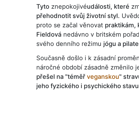
Tyto
znepokojivé
události, které
změ
přehodnotit svůj životní styl.
Uvědom
proto se začal věnovat
praktikám, k
Fieldová
nedávno v britském pořa
svého denního režimu
jógu a pilate
Současně došlo i k zásadní promě
náročné období zásadně změnilo je
přešel na "téměř
veganskou
" stra
jeho fyzického i psychického stavu