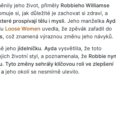
nily jeho život, přiměly
Robbieho Williamse
uje si, jak důležité je zachovat si zdraví, a
teré prospívají tělu i mysli.
Jeho manželka
Ayd
du
Loose Women
uvedla, že zpěvák zařadil do
s,
což znamená výraznou změnu jeho návyků.
ně jeho
jídelníčku
.
Ayda
vysvětlila, že toto
jich životní styl, a poznamenala, že
Robbie nyn
vu. Tyto změny sehrály klíčovou roli ve zlepšení
 a
jeho okolí se nesmírně ulevilo.