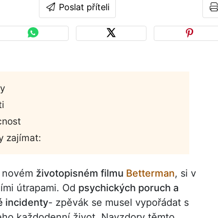
Poslat příteli
my
i
cnost
y zajímat:
v novém
životopisném filmu
Betterman
, si v
ními útrapami. Od
psychických poruch a
é incidenty
- zpěvák se musel vypořádat s
eho každodenní život. Navzdory těmto