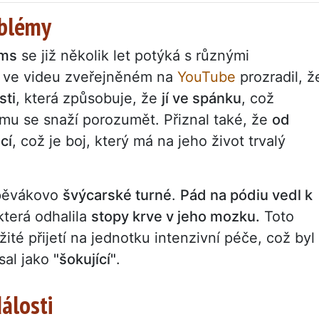
oblémy
ams
se již několik let potýká s různými
ve videu zveřejněném na
YouTube
prozradil, ž
sti
, která způsobuje, že
jí ve spánku
, což
ému se snaží porozumět. Přiznal také, že
od
cí
, což je boj, který má na jeho život trvalý
pěvákovo
švýcarské turné
.
Pád na pódiu vedl k
terá odhalila
stopy krve v jeho mozku.
Toto
žité přijetí na jednotku intenzivní péče, což byl
sal jako
"šokující"
.
álosti