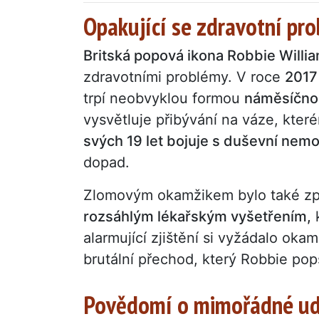
Opakující se zdravotní pr
Britská popová ikona Robbie Willi
zdravotními problémy. V roce
2017
trpí neobvyklou formou
náměsíčno
vysvětluje přibývání na váze, kter
svých 19 let bojuje s duševní nemo
dopad.
Zlomovým okamžikem bylo také z
rozsáhlým lékařským vyšetřením,
k
alarmující zjištění si vyžádalo okam
brutální přechod, který Robbie pop
Povědomí o mimořádné ud