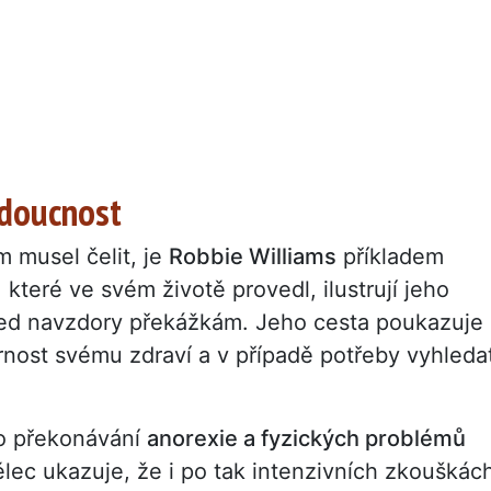
udoucnost
 musel čelit, je
Robbie Williams
příkladem
 které ve svém životě provedl, ilustrují jeho
vpřed navzdory překážkám. Jeho cesta poukazuje
ornost svému zdraví a v případě potřeby vyhleda
ho překonávání
anorexie a fyzických problémů
lec ukazuje, že i po tak intenzivních zkouškác