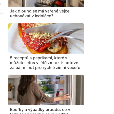
Jak dlouho se má vařené vejce
uchovávat v ledničce?
5 receptů s paprikami, které si
můžete letos v létě zmrazit: hotové
za pár minut pro rychlé zimní večeře
Bouřky a výpadky proudu: co v