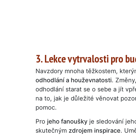
3. Lekce vytrvalosti pro b
Navzdory mnoha těžkostem, kterým
odhodlání a houževnatosti
. Změny,
odhodlání starat se o sebe a jít 
na to, jak je důležité věnovat poz
pomoc.
Pro
jeho fanoušky
je sledování je
skutečným
zdrojem inspirace
. Umě