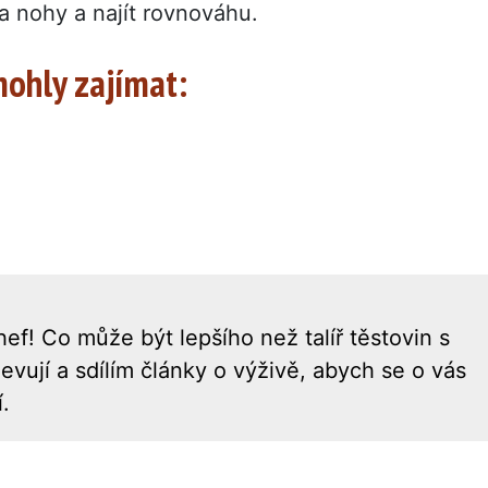
a nohy a najít rovnováhu.
 mohly zajímat:
ef! Co může být lepšího než talíř těstovin s
vují a sdílím články o výživě, abych se o vás
.