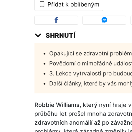
Přidat k oblíbeným
SHRNUTÍ
Opakující se zdravotní problé
Povědomí o mimořádné událost
3. Lekce vytrvalosti pro budou
Další články, které by vás mohl
Robbie Williams, který
nyní hraje 
průběhu let prošel mnoha zdravot
zdravotních anomálií až po závažn
problémy, které zásadně změnily j