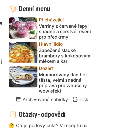
Denní menu
Přicházející
a
Verriny z červené řepy:
snadné a čerstvé řešení
pro předkrmy
Hlavní jídlo
Zapečené sladké
brambory s kokosovým
mlékem a kari
í
Dezert
Mramorovaný flan bez
těsta, velmi snadná
příprava pro zaručený
wow efekt.
Archivované nabídky
Tisk
Otázky - odpovědi
🤔 Co je perlovy cukr? V receptu na